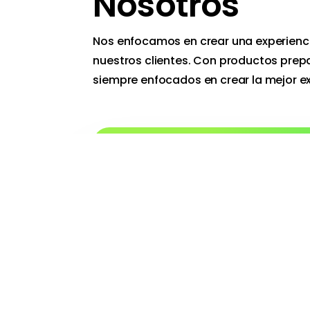
Nosotros
Nos enfocamos en crear una experienc
nuestros clientes. Con productos pre
siempre enfocados en crear la mejor ex
Tu café
Nos aseguramos de tener el café
la manera que te gusta. Todo p
instante.