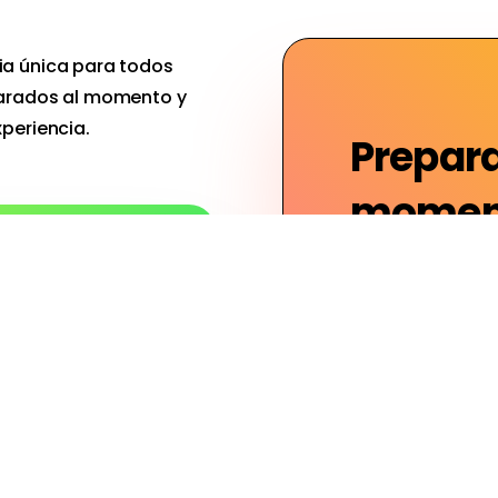
ia única para todos
parados al momento y
periencia.
Prepara
momen
Con un grano de
preparado y sele
 listo para tí de
reparado al