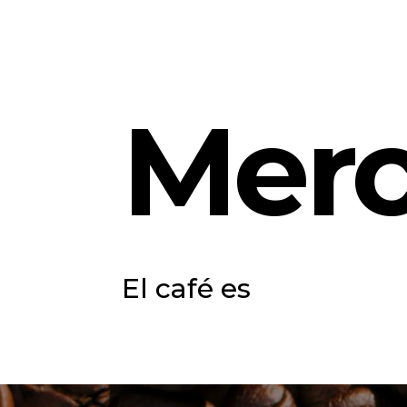
Merc
El café es