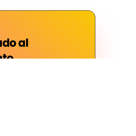
do al
to
 café especialmente
ccionado para ti.